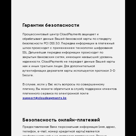
Гарантии безопасности
Процессинговый центр CloudPayments защищает и
обрабатывает данные Вашей банковской карты по стандарту
безопасности PCI DSS 3.0. Передача информации в платежный
шлюз происходит с применением технологии шифрования
SSL. Дальнейшая передача информации происходит по
закрытым банковским сетям, имеющим наивысший уровень
надежности. CloudPayments не передает данные Вашей карты
нам и иным третьим лицам. Для дополнительной
аутентификации держателя карты используется протокол 3-D
Secure.
В случае, если у Вас есть вопросы по совершенному
платежу, Вы можете обратиться в службу поддержки клиентов
платежного сервиса по электронной почте
support@cloudpayments.kz
.
Безопасность онлайн-платежей
Предоставляемая Вами персональная информация (имя, адрес,
телефон, e-mail, номер кредитной карты) является
конфиденциальной и не подлежит разглашению. Данные