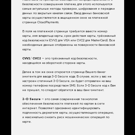
безопасности совершения платежа, для этого используются
самые актуальные методы проверки, шифрования и передачи
данных по закрытым каналам связи. Ввод данных банковской
карты осуществляется в защищенном окне на платежной
странице CloudPayments.
В поля на платежной странице требуется ввести номер
карты, имя владельца карты, срок действия карты, трёхзначный
код безопасности (CVV2 для VISA или CVC2 для MasterCard). Все
необходимые данные отображены на поверхности банковской
карты.
CVV2/ CVC2
— это трёхзначный код безопасности,
находящийся на оборотной стороне карты.
Далее в том же окне откроется страница Вашего банка-
эмитента для ввода 3-D Secure кода. В случае, если у вас не
настроен статичный 3-D Secure, он будет отправлен на ваш
номер телефона посредством SMS. Если 3-D Secure код к Вам
не пришел, то следует обратится в ваш банк-эмитент.
3-D Secure
— это самая современная технология
обеспечения безопасности платежей по картам в сети
интернет. Позволяет однозначно идентифицировать
подлинность держателя карты, осуществляющего операцию,
и максимально снизить риск мошеннических операций по
карте.