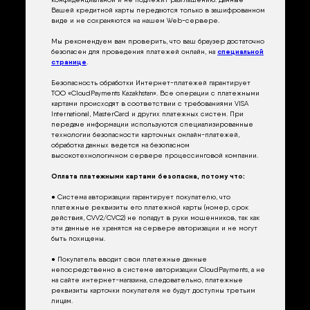
Вашей кредитной карты передаются только в зашифрованном
виде и не сохраняются на нашем Web-сервере.
Мы рекомендуем вам проверить, что ваш браузер достаточно
безопасен для проведения платежей онлайн, на
специальной
странице
.
Безопасность обработки Интернет-платежей гарантирует
ТОО «CloudPayments Kazakhstan». Все операции с платежными
картами происходят в соответствии с требованиями VISA
International, MasterCard и других платежных систем. При
передаче информации используются специализированные
технологии безопасности карточных онлайн-платежей,
обработка данных ведется на безопасном
высокотехнологичном сервере процессинговой компании.
Оплата платежными картами безопасна, потому что:
● Система авторизации гарантирует покупателю, что
платежные реквизиты его платежной карты (номер, срок
действия, CVV2/CVC2) не попадут в руки мошенников, так как
эти данные не хранятся на сервере авторизации и не могут
быть похищены.
● Покупатель вводит свои платежные данные
непосредственно в системе авторизации CloudPayments, а не
на сайте интернет-магазина, следовательно, платежные
реквизиты карточки покупателя не будут доступны третьим
лицам.