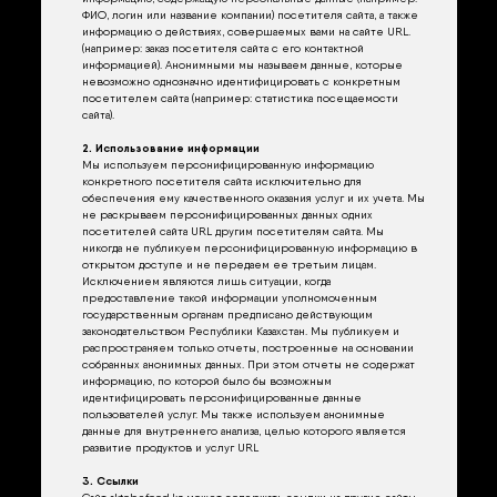
ФИО, логин или название компании) посетителя сайта, а также
информацию о действиях, совершаемых вами на сайте URL.
(например: заказ посетителя сайта с его контактной
информацией). Анонимными мы называем данные, которые
невозможно однозначно идентифицировать с конкретным
посетителем сайта (например: статистика посещаемости
сайта).
2. Использование информации
Мы используем персонифицированную информацию
конкретного посетителя сайта исключительно для
обеспечения ему качественного оказания услуг и их учета. Мы
не раскрываем персонифицированных данных одних
посетителей сайта URL другим посетителям сайта. Мы
никогда не публикуем персонифицированную информацию в
открытом доступе и не передаем ее третьим лицам.
Исключением являются лишь ситуации, когда
предоставление такой информации уполномоченным
государственным органам предписано действующим
законодательством Республики Казахстан. Мы публикуем и
распространяем только отчеты, построенные на основании
собранных анонимных данных. При этом отчеты не содержат
информацию, по которой было бы возможным
идентифицировать персонифицированные данные
пользователей услуг. Мы также используем анонимные
данные для внутреннего анализа, целью которого является
развитие продуктов и услуг URL
3. Ссылки
Сайт aktobefood.kz может содержать ссылки на другие сайты,