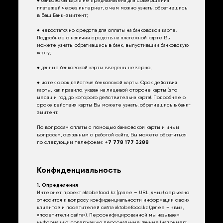
платежей через интернет, о чем можно узнать, обратившись
в Ваш Банк-эмитент;
● недостаточно средств для оплаты на банковской карте.
Подробнее о наличии средств на платежной карте Вы
можете узнать, обратившись в банк, выпустивший банковскую
карту;
● данные банковской карты введены неверно;
● истек срок действия банковской карты. Срок действия
карты, как правило, указан на лицевой стороне карты (это
месяц и год, до которого действительна карта). Подробнее о
сроке действия карты Вы можете узнать, обратившись в банк-
эмитент.
По вопросам оплаты с помощью банковской карты и иным
вопросам, связанным с работой сайта, Вы можете обратиться
по следующим телефонам:
+7 778 177 3288
Конфиденциальность
1. Определения
Интернет проект aktobefood.kz (далее – URL, «мы») серьезно
относится к вопросу конфиденциальности информации своих
клиентов и посетителей сайта aktobefood.kz (далее – «вы»,
«посетители сайта»). Персонифицированной мы называем
информацию, содержащую персональные данные (например: