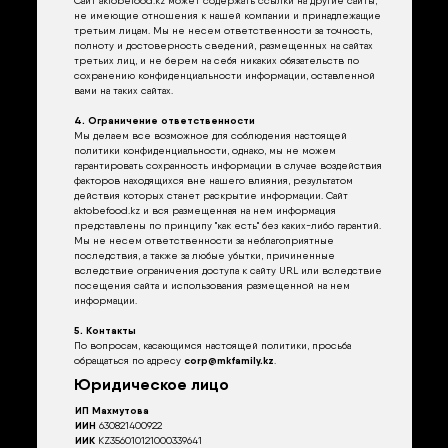
не имеющие отношения к нашей компании и принадлежащие
третьим лицам. Мы не несем ответственности за точность,
полноту и достоверность сведений, размещенных на сайтах
третьих лиц, и не берем на себя никаких обязательств по
сохранению конфиденциальности информации, оставленной
вами на таких сайтах.
4. Ограничение ответственности
Мы делаем все возможное для соблюдения настоящей
политики конфиденциальности, однако, мы не можем
гарантировать сохранность информации в случае воздействия
факторов находящихся вне нашего влияния, результатом
действия которых станет раскрытие информации. Сайт
aktobefood.kz и вся размещенная на нем информация
представлены по принципу "как есть" без каких-либо гарантий.
Мы не несем ответственности за неблагоприятные
последствия, а также за любые убытки, причиненные
вследствие ограничения доступа к сайту URL или вследствие
посещения сайта и использования размещенной на нем
информации.
5. Контакты
По вопросам, касающимся настоящей политики, просьба
обращаться по адресу
corp@mkfamily.kz
.
Юридическое лицо
ИП Махмутова
ИИН
630821400922
ИИК
KZ356010121000339641