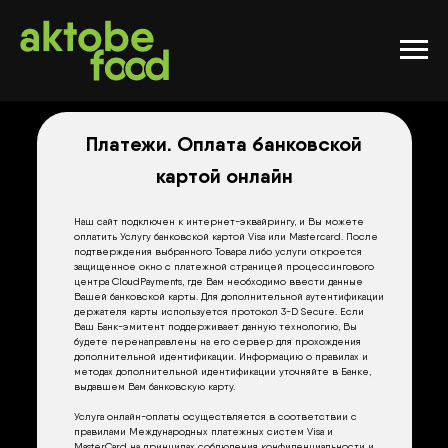
Платежи. Оплата банковской
картой онлайн
Наш сайт подключен к интернет-эквайрингу, и Вы можете
оплатить Услугу банковской картой Visa или Mastercard. После
подтверждения выбранного Товара либо услуги откроется
защищенное окно с платежной страницей процессингового
центра CloudPayments, где Вам необходимо ввести данные
Вашей банковской карты. Для дополнительной аутентификации
держателя карты используется протокол 3-D Secure. Если
Ваш Банк-эмитент поддерживает данную технологию, Вы
будете перенаправлены на его сервер для прохождения
дополнительной идентификации. Информацию о правилах и
методах дополнительной идентификации уточняйте в Банке,
выдавшем Вам банковскую карту.
Услуга онлайн-оплаты осуществляется в соответствии с
правилами Международных платежных систем Visa и
MasterCard на принципах соблюдения конфиденциальности и