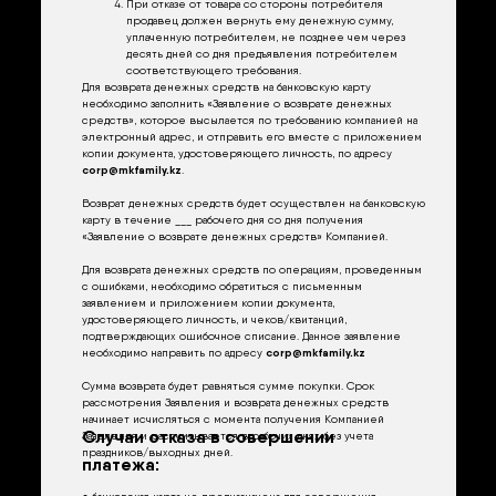
При отказе от товара со стороны потребителя
продавец должен вернуть ему денежную сумму,
уплаченную потребителем, не позднее чем через
десять дней со дня предъявления потребителем
соответствующего требования.
Для возврата денежных средств на банковскую карту
необходимо заполнить «Заявление о возврате денежных
средств», которое высылается по требованию компанией на
электронный адрес, и отправить его вместе с приложением
копии документа, удостоверяющего личность, по адресу
corp@mkfamily.kz
.
Возврат денежных средств будет осуществлен на банковскую
карту в течение ___ рабочего дня со дня получения
«Заявление о возврате денежных средств» Компанией.
Для возврата денежных средств по операциям, проведенным
с ошибками, необходимо обратиться с письменным
заявлением и приложением копии документа,
удостоверяющего личность, и чеков/квитанций,
подтверждающих ошибочное списание. Данное заявление
необходимо направить по адресу
corp@mkfamily.kz
Сумма возврата будет равняться сумме покупки. Срок
рассмотрения Заявления и возврата денежных средств
начинает исчисляться с момента получения Компанией
Случаи отказа в совершении
Заявления и рассчитывается в рабочих днях без учета
праздников/выходных дней.
платежа:
● банковская карта не предназначена для совершения