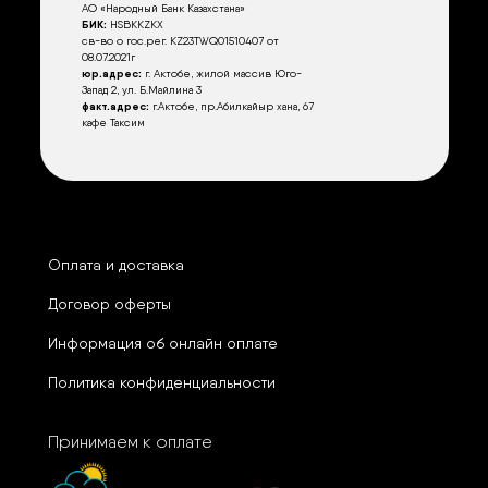
АО «Народный Банк Казахстана»
БИК:
HSBKKZKX
св-во о гос.рег. KZ23TWQ01510407 от
08.07.2021г
юр.адрес:
г. Актобе, жилой массив Юго-
Запад 2, ул. Б.Майлина 3
факт.адрес:
г.Актобе, пр.Абилкайыр хана, 67
кафе Таксим
Оплата и доставка
Договор оферты
Информация об онлайн оплате
Политика конфиденциальности
Принимаем к оплате