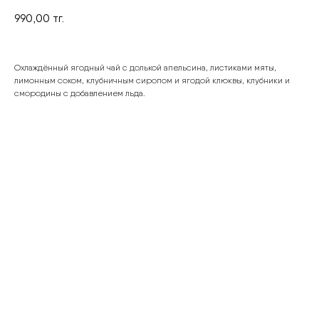
990,00
тг.
Охлаждённый ягодный чай с долькой апельсина, листиками мяты,
лимонным соком, клубничным сиропом и ягодой клюквы, клубники и
смородины с добавлением льда.