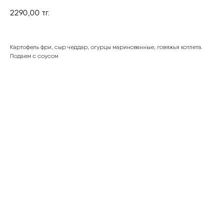
2290,00
тг.
Картофель фри, сыр чеддар, огурцы маринованные, говяжья котлета.
Подаем с соусом