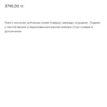
3790,00
тг.
Ролл с лососем, копченым угрем (сверху), авокадо, огурцами . Подаем
с пастой васаби и маринованным корнем имбиря. Соус соевый в
дополнение