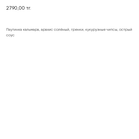
2790,00
тг.
Паутинка кальмара, арахис солёный, гренки, кукурузные чипсы, острый
соус