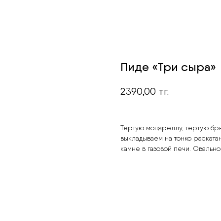
Пиде «Три сыра»
2390,00
тг.
Тертую моцареллу, тертую бры
выкладываем на тонко раскат
камне в газовой печи. Овальн