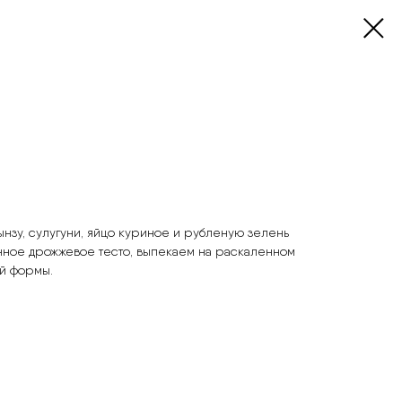
нзу, сулугуни, яйцо куриное и рубленую зелень
анное дрожжевое тесто, выпекаем на раскаленном
ой формы.